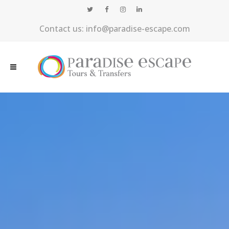
Contact us: info@paradise-escape.com